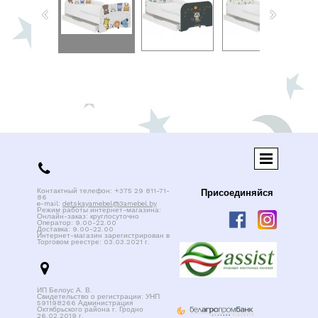

Контактный телефон: +375 29 811-71-
Присоединяйся
86
e-mail:
detskayamebel@3amebel.by
Режим работы интернет-магазина:
Онлайн-заказ: круглосуточно
Оператор: 9.00-22.00
Доставка: 9.00-22.00
Интернет-магазин зарегистрирован в
Торговом реестре: 03.03.2021 г.

ИП Белоус А. В.
Свидетельство о регистрации: УНП
591198266 Администрация
Октябрьского района г. Гродно
26.02.2019 г.