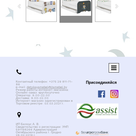

Контактный телефон: +375 29 811-71-
Присоединяйся
86
e-mail:
detskayamebel@3amebel.by
Режим работы интернет-магазина:
Онлайн-заказ: круглосуточно
Оператор: 9.00-22.00
Доставка: 9.00-22.00
Интернет-магазин зарегистрирован в
Торговом реестре: 03.03.2021 г.

ИП Белоус А. В.
Свидетельство о регистрации: УНП
591198266 Администрация
Октябрьского района г. Гродно
26.02.2019 г.